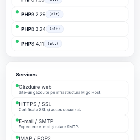
PHP
8.2.29
(alt)
PHP
8.3.24
(alt)
PHP
8.4.11
(alt)
Services
Găzduire web
Site-uri găzduite pe infrastructura Migo Host.
HTTPS / SSL
Certificate SSL și acces securizat.
E-mail / SMTP
Expediere e-mail și rutare SMTP.
IMAP / POP3