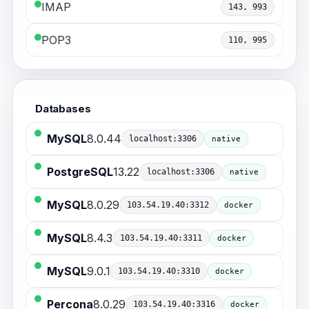
IMAP
143, 993
POP3
110, 995
Databases
MySQL
8.0.44
localhost:3306
native
PostgreSQL
13.22
localhost:3306
native
MySQL
8.0.29
103.54.19.40:3312
docker
MySQL
8.4.3
103.54.19.40:3311
docker
MySQL
9.0.1
103.54.19.40:3310
docker
Percona
8.0.29
103.54.19.40:3316
docker