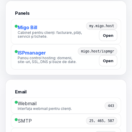
Panels
my.migo.host
Migo Bill
Cabinet pentru clienți: facturare, plăți,
Open
servicii și tichete.
migo.host/ispmgr
ISPmanager
Panou control hosting: domenii,
Open
site-uri, SSL, DNS și baze de date.
Email
Webmail
443
Interfața webmail pentru clienți.
SMTP
25, 465, 587