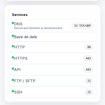
Services
DNS
53 TCP/UDP
Rezolvare domenii și nameservere.
Baze de date
HTTP
80
HTTPS
443
API
443
FTP / SFTP
21
SSH
22